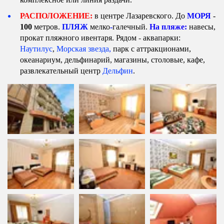
РАСПОЛОЖЕНИЕ:
в центре Лазаревского. 
До
 МОРЯ
 - 
100
 метров.
ПЛЯЖ 
мелко
-
галечный. 
На пляже:
навесы, 
прокат пляжного ивентаря. 
Рядом
 -
 аквапарки: 
Наутилус
, 
Морская звезда
,
 парк с аттракционами, 
океанариум, 
дельфинарий, 
магазины, столовые, кафе, 
развлекательный центр 
Дельфин
.