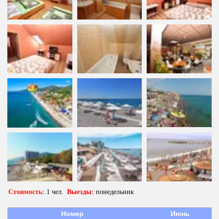
Стоимость:
 1 чел.  
Выезды:
 понедельник 
Номер
Июнь