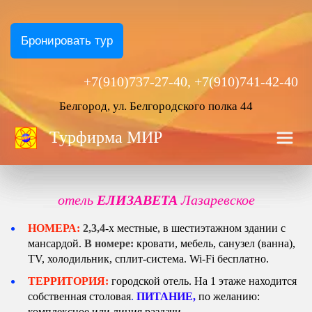
Бронировать тур
+7(910)737-27-40, +7(910)741-42-40
Белгород, ул. Белгородского полка 44
Турфирма
 МИР
отель
 ЕЛИЗАВЕТА 
Лазаревское
НОМЕРА:
2,3,4
-х местные, в шестиэтажном здании с 
мансардой. 
В номере:
кровати, мебель, санузел (ванна), 
TV,
холодильник, сплит-система. Wi-Fi бесплатно.
ТЕРРИТОРИЯ: 
городской отель.
Н
а 1 этаже находится 
собственная 
столовая
.
ПИТАНИЕ, 
по желанию: 
комплексное или линия раздачи.