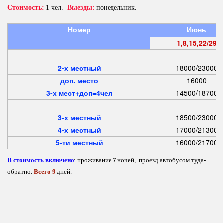
Стоимость:
 1 чел.  
Выезды:
 понедельник.
Номер
Июнь
1,8,15,22/29
2-х местный
18000/23000
доп. место
16000
3-х мест+доп=4чел
14500/18700
3-х местный
18500/23000
4-х местный
17000/21300
5-ти местный
16000/21700
В стоимость включено
: проживание 
7
 ночей,  проезд автобусом туда-
обратно. 
Всего 9
 дней.
Пляж
 "
Лазурный" в п. Лермонтово - лучший пляж в 
Туапсинском районе