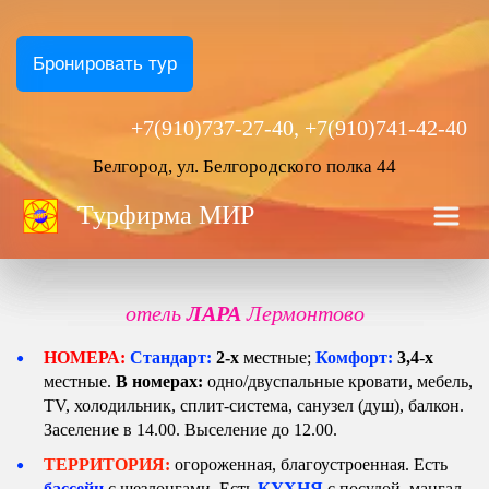
Бронировать тур
+7(910)737-27-40, +7(910)741-42-40
Белгород, ул. Белгородского полка 44
Турфирма
 МИР
отель 
ЛАРА
 Лермонтово
НОМЕРА:
Стандарт: 
2-х 
местные; 
Комфорт: 
3,4
-
х
местные
. 
В номерах: 
одно/двуспальные кровати, мебель, 
TV, холодильник, сплит-система, санузел (душ), балкон. 
Заселение в 14.00. Выселение до 12.00. 
ТЕРРИТОРИЯ: 
огороженная, благоустроенная. Есть 
бассейн 
с шезлонгами
. Есть 
КУХНЯ 
с посудой
, мангал. 