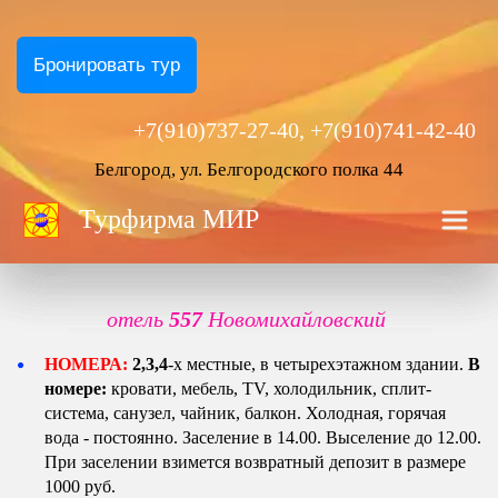
Бронировать тур
+7(910)737-27-40, +7(910)741-42-40
Белгород, ул. Белгородского полка 44
Турфирма
 МИР
отель 
557 
Новомихайловский 
НОМЕРА:
 2,3,4
-х местные, в четырехэтажном здании. 
В 
номере: 
кровати, мебель, 
TV,
холодильник, сплит-
система, санузел, чайник, балкон. Холодная, горячая 
вода - постоянно. Заселение в 14.00. Выселение до 12.00. 
При заселении взимется возвратный депозит в размере 
1000 руб. 