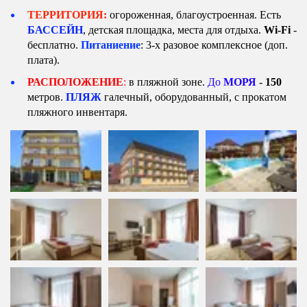
ТЕРРИТОРИЯ: 
огороженная, благоустроенная. Есть 
БАССЕЙН
, детская площадка, места для отдыха. 
Wi-Fi
 - 
бесплатно. 
Питаниение
: 3-х разовое комплексное
(доп. 
плата).
РАСПОЛОЖЕНИЕ
:
 в пляжной зоне. 
До
 МОРЯ
- 
150
метров. 
ПЛЯЖ
 галечный, оборудованный, с прокатом 
пляжного инвентаря.