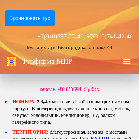
Бронировать тур
+7(910)737-27-40, +7(910)741-42-40
Белгород, ул. Белгородского полка 44
Турфирма
 МИР
о
тель 
ЛЕНУРА
 Судак
НОМЕРА:
 2,3,4-х
 местные в П-образном трехэтажном 
корпусе. 
В номере:
 одно/двуспальные кровати, мебель, 
санузел, холодильник, кондиционер, ТV,
балкон 
галерейного типа.
ТЕРРИТОРИЯ:
 благоустроенная, зеленая, с местами 
для отдыха и детским уголком. Есть 
КУХНЯ
 с посудой, 