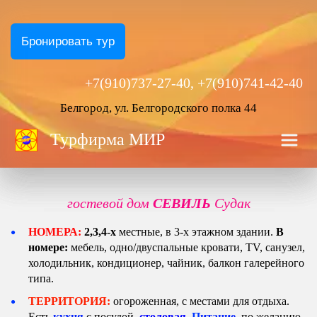
Бронировать тур
+7(910)737-27-40, +7(910)741-42-40
Белгород, ул. Белгородского полка 44
Турфирма
 МИР
гостевой дом 
СЕВИЛЬ
 Судак
НОМЕРА:
 2,3,4-х 
местные, в 3-х этажном здании. 
В 
номере:
 мебель, одно/двуспальные кровати, ТV,
санузел, 
холодильник, кондиционер, чайник, балкон галерейного 
типа.
ТЕРРИТОРИЯ:
 огороженная, с местами для отдыха. 
Есть 
кухня 
с посудой, 
столовая
.
 П
итание
,
 по желанию. 